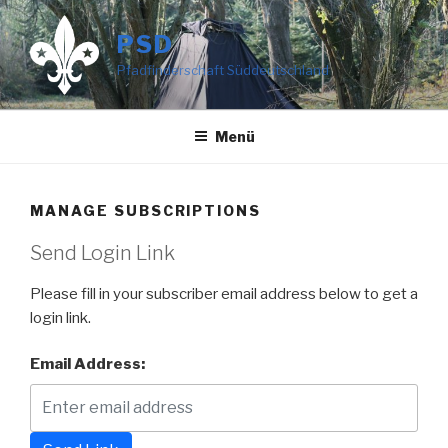
Zum
Inhalt
PSD
springen
Pfadfinderschaft Süddeutschland
Menü
MANAGE SUBSCRIPTIONS
Send Login Link
Please fill in your subscriber email address below to get a
login link.
Email Address: