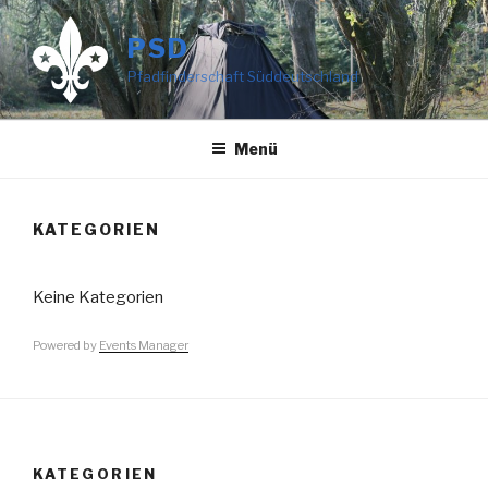
Zum
Inhalt
PSD
springen
Pfadfinderschaft Süddeutschland
Menü
KATEGORIEN
Keine Kategorien
Powered by
Events Manager
KATEGORIEN