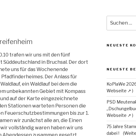
Suche
nach:
Greifenheim
NEUESTE K
10 trafen wir uns mit den fünf
 Süddeutschland in Bruchsal. Der dort
nete uns für das Wochenende
NEUESTE B
s Pfadfinderheimes. Der Anlass für
 Waldlauf, ein Waldlauf bei dem die
KoPlaWe 202
nem unbekannten Gebiet mit Kompass
und auf der Karte eingezeichnete
PSD Meutenak
den Stationen warteten Personen die
„Dschungelbu
n Feuerschutzbestimmungen bis zur 1.
amen wir zunächst alle an, die Einen
75 Jahre Stam
 wir vollständig waren haben wir uns
dabei !
en Abendessen zusammen gesetzt,