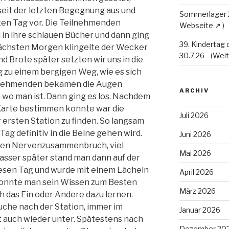
seit der letzten Begegnung aus und
Sommerlager
ten Tag vor. Die Teilnehmenden
 in ihre schlauen Bücher und dann ging
39. Kindertag 
 nächsten Morgen klingelte der Wecker
30.7.26
nd Brote später setzten wir uns in die
g zu einem bergigen Weg, wie es sich
eilnehmenden bekamen die Augen
ARCHIV
 wo man ist. Dann ging es los. Nachdem
Karte bestimmen konnte war die
Juli 2026
ersten Station zu finden. So langsam
Tag definitiv in die Beine gehen wird.
Juni 2026
inen Nervenzusammenbruch, viel
Mai 2026
sser später stand man dann auf der
diesen Tag und wurde mit einem Lächeln
April 2026
konnte man sein Wissen zum Besten
März 2026
h das Ein oder Andere dazu lernen.
Suche nach der Station, immer im
Januar 2026
t auch wieder unter. Spätestens nach
Dezember 20