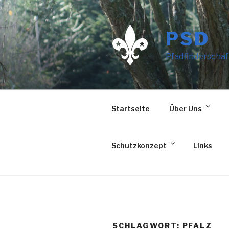
Zum
Inhalt
springen
PSD
Pfadfinderschaf
Startseite
Über Uns
Schutzkonzept
Links
SCHLAGWORT:
PFALZ