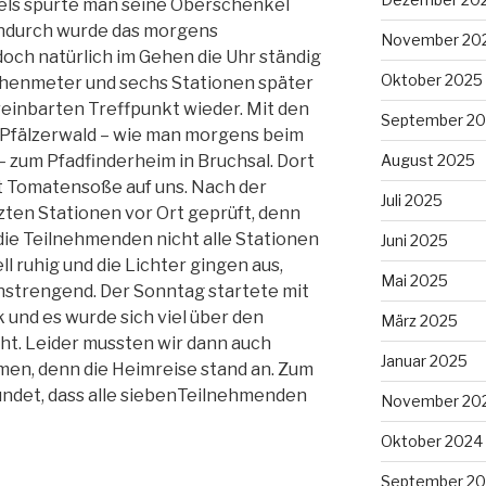
fels spürte man seine Oberschenkel
endurch wurde das morgens
November 20
och natürlich im Gehen die Uhr ständig
Oktober 2025
Höhenmeter und sechs Stationen später
ereinbarten Treffpunkt wieder. Mit den
September 2
 Pfälzerwald – wie man morgens beim
e – zum Pfadfinderheim in Bruchsal. Dort
August 2025
t Tomatensoße auf uns. Nach der
Juli 2025
zten Stationen vor Ort geprüft, denn
die Teilnehmenden nicht alle Stationen
Juni 2025
l ruhig und die Lichter gingen aus,
Mai 2025
nstrengend. Der Sonntag startete mit
und es wurde sich viel über den
März 2025
t. Leider mussten wir dann auch
Januar 2025
n, denn die Heimreise stand an. Zum
ndet, dass alle siebenTeilnehmenden
November 20
Oktober 2024
September 2