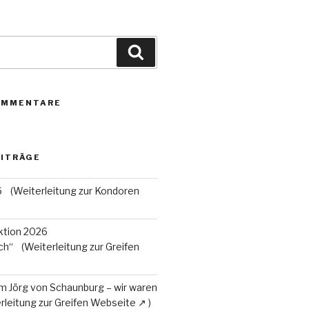
Suchen
OMMENTARE
EITRÄGE
6
tion 2026
ch“
m Jörg von Schaunburg – wir waren