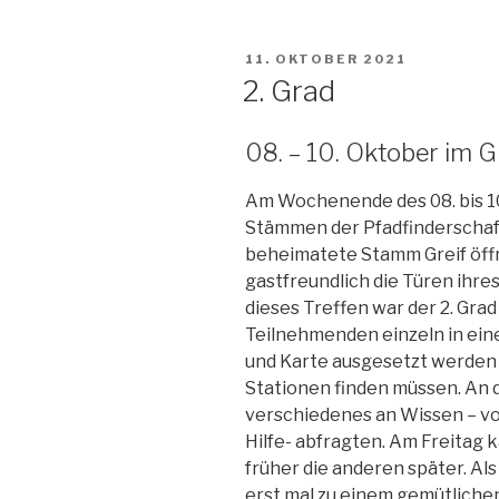
VERÖFFENTLICHT
11. OKTOBER 2021
AM
2. Grad
08. – 10. Oktober im 
Am Wochenende des 08. bis 10.
Stämmen der Pfadfinderschaft
beheimatete Stamm Greif öff
gastfreundlich die Türen ihre
dieses Treffen war der 2. Grad
Teilnehmenden einzeln in ei
und Karte ausgesetzt werden 
Stationen finden müssen. An 
verschiedenes an Wissen – vo
Hilfe- abfragten. Am Freitag k
früher die anderen später. Als
erst mal zu einem gemütlich