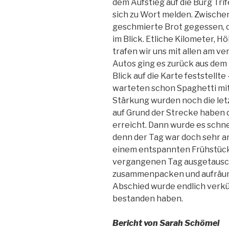
dem Aufstieg auf die Burg Tri
sich zu Wort melden. Zwisch
geschmierte Brot gegessen, d
im Blick. Etliche Kilometer, 
trafen wir uns mit allen am v
Autos ging es zurück aus dem
Blick auf die Karte feststellt
warteten schon Spaghetti mi
Stärkung wurden noch die let
auf Grund der Strecke haben 
erreicht. Dann wurde es schnel
denn der Tag war doch sehr a
einem entspannten Frühstück 
vergangenen Tag ausgetausch
zusammenpacken und aufräume
Abschied wurde endlich verkü
bestanden haben. ​
Bericht von Sarah Schömel