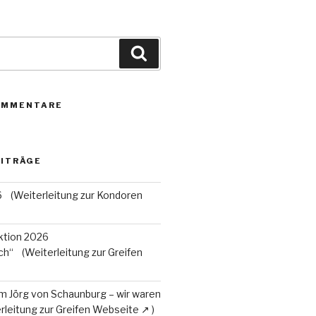
Suchen
OMMENTARE
EITRÄGE
6
tion 2026
ch“
m Jörg von Schaunburg – wir waren