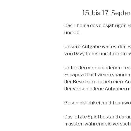
15. bis 17. Sept
Das Thema des diesjährigen H
und Co.
Unsere Aufgabe war es, den 
von Davy Jones und ihrer Crew
Unter den verschiedenen Tei
Escapezrlt mit vielen spanne
der Besetzern zu befreien. A
der verschiedene Aufgaben m
Geschicklichkeit und Teamwo
Das letzte Spiel bestand dara
mussten während sie versucht