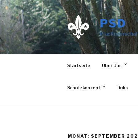
Zum
Inhalt
springen
PSD
Pfadfinderschaf
Startseite
Über Uns
Schutzkonzept
Links
MONAT:
SEPTEMBER 20