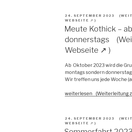
VERÖFFENTLICHT
24. SEPTEMBER 2023
AM
Meute Kothick – a
donnerstags
Ab Oktober 2023 wird die Gr
montags sondern donnerstags 
Wir treffen uns jede Woche (a
"Meute
weiterlesen
Kothick
–
ab
VERÖFFENTLICHT
24. SEPTEMBER 2023
Oktober
AM
donnerstags"
Sommerfahrt 202