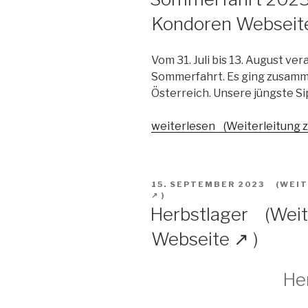
Vom 31. Juli bis 13. August ve
Sommerfahrt. Es ging zusamm
Österreich. Unsere jüngste S
"Sommerfahrt
weiterlesen
2023"
VERÖFFENTLICHT
15. SEPTEMBER 2023
AM
Herbstlager
He