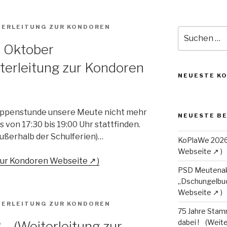
Suche
nach:
b Oktober
NEUESTE K
uppenstunde unsere Meute nicht mehr
NEUESTE B
von 17:30 bis 19:00 Uhr stattfinden.
ußerhalb der Schulferien)…
KoPlaWe 202
PSD Meutenak
„Dschungelbu
75 Jahre Stam
dabei !
3