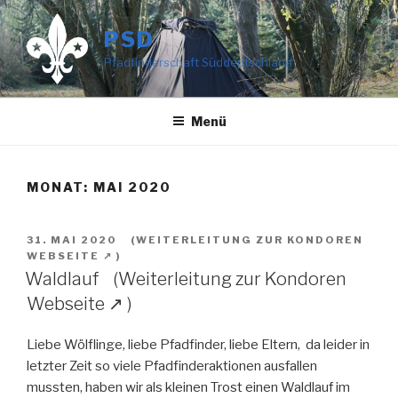
Zum
Inhalt
PSD
springen
Pfadfinderschaft Süddeutschland
Menü
MONAT:
MAI 2020
VERÖFFENTLICHT
31. MAI 2020
AM
Waldlauf
Liebe Wölflinge, liebe Pfadfinder, liebe Eltern, da leider in
letzter Zeit so viele Pfadfinderaktionen ausfallen
mussten, haben wir als kleinen Trost einen Waldlauf im