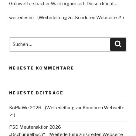
Grünwettersbacher Wald organisiert. Diesen könnt…
"Waldlauf"
weiterlesen
Suche
Suche
nach:
NEUESTE KOMMENTARE
NEUESTE BEITRÄGE
KoPlaWe 2026
PSD Meutenaktion 2026
„Dschungelbuch“