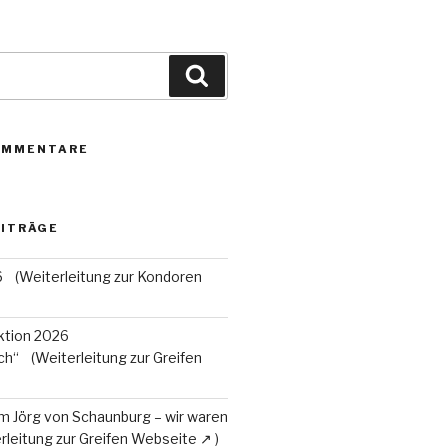
Suchen
OMMENTARE
EITRÄGE
6
tion 2026
ch“
m Jörg von Schaunburg – wir waren