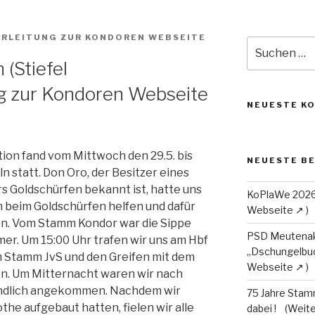
Suche
nach:
(Stiefel
NEUESTE K
ion fand vom Mittwoch den 29.5. bis
NEUESTE B
n statt. Don Oro, der Besitzer eines
rs Goldschürfen bekannt ist, hatte uns
KoPlaWe 202
hm beim Goldschürfen helfen und dafür
en. Vom Stamm Kondor war die Sippe
PSD Meutenak
mer. Um 15:00 Uhr trafen wir uns am Hbf
„Dschungelbu
 Stamm JvS und den Greifen mit dem
. Um Mitternacht waren wir nach
endlich angekommen. Nachdem wir
75 Jahre Stam
he aufgebaut hatten, fielen wir alle
dabei !