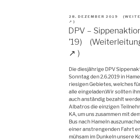
VERÖFFENTLICHT
28. DEZEMBER 2019
AM
DPV – Sippenaktion 
’19)
Die diesjährige DPV Sippenakt
Sonntag den 2.6.2019 in Hamel
riesigen Gebietes, welches fü
alle eingeladen.Wir sollten i
auch anständig bezahlt werd
Albatros die einzigen Teilneh
KA, um uns zusammen mit dem
Bus nach Hameln auszumachen
einer anstrengenden Fahrt 
mühsam im Dunkeln unsere Kot