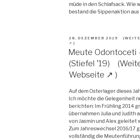
müde in den Schlafsack. Wie
bestand die Sippenaktion aus c
VERÖFFENTLICHT
28. DEZEMBER 2019
AM
Meute Odontoceti –
(Stiefel ’19)
Auf dem Osterlager dieses Jah
Ich möchte die Gelegenheit n
berichten: Im Frühling 2014 
übernahmen Julia und Judith a
von Jasmin und Alex geleitet w
Zum Jahreswechsel 2016/17 ga
vollständig die Meutenführung