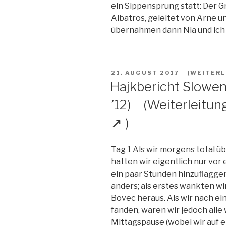
ein Sippensprung statt: Der G
Albatros, geleitet von Arne 
übernahmen dann Nia und ich d
VERÖFFENTLICHT
21. AUGUST 2017
AM
Hajkbericht Slowe
’12)
Tag 1 Als wir morgens total 
hatten wir eigentlich nur vor 
ein paar Stunden hinzuflaggen
anders; als erstes wankten w
Bovec heraus. Als wir nach e
fanden, waren wir jedoch alle
Mittagspause (wobei wir auf e