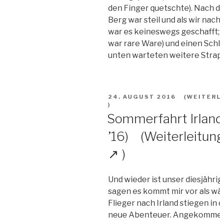
den Finger quetschte). Nach d
Berg war steil und als wir na
war es keineswegs geschafft;
war rare Ware) und einen Sch
unten warteten weitere Strapaz
VERÖFFENTLICHT
24. AUGUST 2016
AM
Sommerfahrt Irla
’16)
Und wieder ist unser diesjähr
sagen es kommt mir vor als wä
Flieger nach Irland stiegen i
neue Abenteuer. Angekommen 