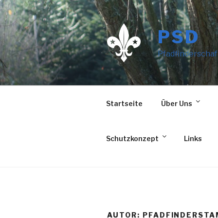
Zum
Inhalt
springen
PSD
Pfadfinderschaf
Startseite
Über Uns
Schutzkonzept
Links
AUTOR:
PFADFINDERSTA