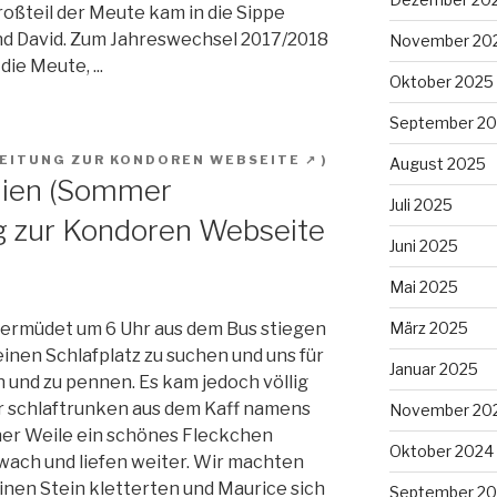
roßteil der Meute kam in die Sippe
und David. Zum Jahreswechsel 2017/2018
November 20
ie Meute, ...
Oktober 2025
September 2
August 2025
nien (Sommer
Juli 2025
Juni 2025
Mai 2025
übermüdet um 6 Uhr aus dem Bus stiegen
März 2025
einen Schlafplatz zu suchen und uns für
Januar 2025
 und zu pennen. Es kam jedoch völlig
ir schlaftrunken aus dem Kaff namens
November 20
iner Weile ein schönes Fleckchen
Oktober 2024
 wach und liefen weiter. Wir machten
inen Stein kletterten und Maurice sich
September 2