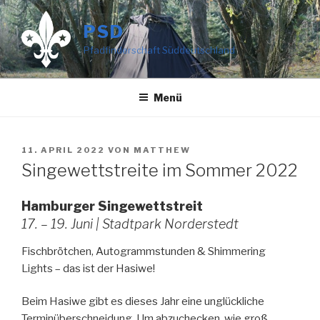
Zum
Inhalt
PSD
springen
Pfadfinderschaft Süddeutschland
Menü
VERÖFFENTLICHT
11. APRIL 2022
VON
MATTHEW
AM
Singewettstreite im Sommer 2022
Hamburger Singewettstreit
17. – 19. Juni | Stadtpark Norderstedt
Fischbrötchen, Autogrammstunden & Shimmering
Lights – das ist der Hasiwe!
Beim Hasiwe gibt es dieses Jahr eine unglückliche
Terminüberschneidung. Um abzuchecken, wie groß