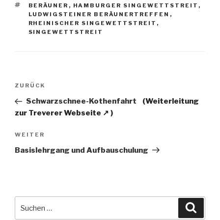
SCHLAGWÖRTER
BERÄUNER
,
HAMBURGER SINGEWETTSTREIT
,
LUDWIGSTEINER BERÄUNERTREFFEN
,
RHEINISCHER SINGEWETTSTREIT
,
SINGEWETTSTREIT
Beitragsnavigation
Vorheriger
ZURÜCK
Beitrag
Schwarzschnee-Kothenfahrt
Nächster
WEITER
Beitrag
Basislehrgang und Aufbauschulung
Suche
Suche
nach: